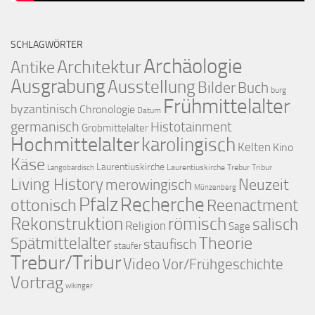
SCHLAGWÖRTER
Archäologie
Architektur
Antike
Ausgrabung
Ausstellung
Bilder
Buch
burg
Frühmittelalter
byzantinisch
Chronologie
Datum
germanisch
Histotainment
Grobmittelalter
Hochmittelalter
karolingisch
Kelten
Kino
Käse
Laurentiuskirche
Laurentiuskirche Trebur Tribur
Langobardisch
Living History
merowingisch
Neuzeit
Münzenberg
Pfalz
Recherche
ottonisch
Reenactment
Rekonstruktion
römisch
salisch
Religion
Sage
Theorie
Spätmittelalter
staufisch
staufer
Trebur/Tribur
Video
Vor/Frühgeschichte
Vortrag
wikinger