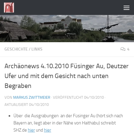
Zum Inhalt springen
GESCHICHTE
/
LINKS
4
Archäonews 4.10.2010 Füsinger Au, Deutzer
Ufer und mit dem Gesicht nach unten
Begraben
VON
MARKUS ZWITTMEIER
· VERÖFFENTLICHT
04/10/2010
·
AKTUALISIERT
04/10/2010
Über die Ausgrabungen an der Füsinger Au (hört sich nach
Bayern an, liegt aber in der Nähe von Haithabu) schreibt
SHZ.de
hier
und
hier