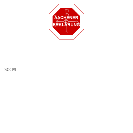
Deutsche Medz
SOCIAL