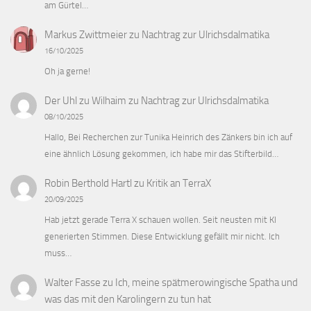
am Gürtel…
Markus Zwittmeier
zu
Nachtrag zur Ulrichsdalmatika
16/10/2025
Oh ja gerne!
Der Uhl zu Wilhaim
zu
Nachtrag zur Ulrichsdalmatika
08/10/2025
Hallo, Bei Recherchen zur Tunika Heinrich des Zänkers bin ich auf
eine ähnlich Lösung gekommen, ich habe mir das Stifterbild…
Robin Berthold Hartl
zu
Kritik an TerraX
20/09/2025
Hab jetzt gerade Terra X schauen wollen. Seit neusten mit KI
generierten Stimmen. Diese Entwicklung gefällt mir nicht. Ich
muss…
Walter Fasse
zu
Ich, meine spätmerowingische Spatha und
was das mit den Karolingern zu tun hat