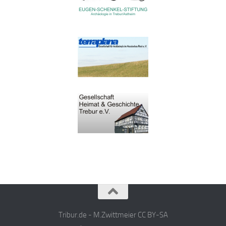
Tribur.de - M.Zwittmeier CC BY-SA