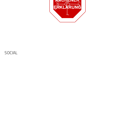
Deutsche Medz
SOCIAL