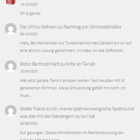
16/10/2025
Oh ja gerne!
Der Uhl zu Wilhaim
zu
Nachtrag zur Ulrichsdalmatika
08/10/2025
Hallo, Bei Recherchen zur Tunika Heinrich des Zänkers bin ich auf
eine ähnlich Lösung gekommen, ich habe mir das Stifterbild…
Robin Berthold Hartl
zu
Kritik an TerraX
20/09/2025
Hab jetzt gerade Terra X schauen wollen. Seit neusten mit KI
generierten Stimmen. Diese Entwicklung gefällt mir nicht. Ich
muss…
Walter Fasse
zu
Ich, meine spätmerowingische Spatha und
was das mit den Karolingern zu tun hat
05/09/2025
Gut gelungen. Dieses Miniriemchen im Riemendurchzug der