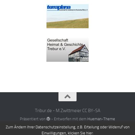
Tribur.de - M.Zwittmeier CC BY-SA
Präsentiert von
- Entworfen mit dem
Hueman-Theme
Zum Ändern Ihrer Datenschutzeinstellung, z.B. Erteilung oder Widerruf von
Einwilligungen, klicken Sie hier: