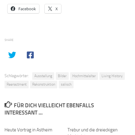
Facebook
X
SHARE
Schlagwörter:
Ausstellung
Bilder
Hochmittelalter
Living History
Reenactment
Rekonstruktion
salisch
FÜR DICH VIELLEICHT EBENFALLS
INTERESSANT …
Heute Vortrag in Astheim
0
Trebur und die dreieckigen
2