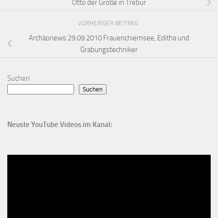
Otto der Große in Trebur
VORHERIGER BEITRAG
Archäonews 29.09.2010 Frauenchiemsee, Editha und
Grabungstechniker
Suchen
Suchen
Neuste YouTube Videos im Kanal: