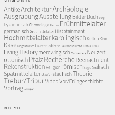
SCHLAGWÖRTER
Archäologie
Architektur
Antike
Ausgrabung
Ausstellung
Bilder
Buch
burg
Frühmittelalter
byzantinisch
Chronologie
Datum
germanisch
Histotainment
Grobmittelalter
Hochmittelalter
karolingisch
Kelten
Kino
Käse
Laurentiuskirche
Laurentiuskirche Trebur Tribur
Langobardisch
Living History
merowingisch
Neuzeit
Münzenberg
Pfalz
Recherche
ottonisch
Reenactment
Rekonstruktion
römisch
salisch
Religion
Sage
Theorie
Spätmittelalter
staufisch
staufer
Trebur/Tribur
Video
Vor/Frühgeschichte
Vortrag
wikinger
BLOGROLL