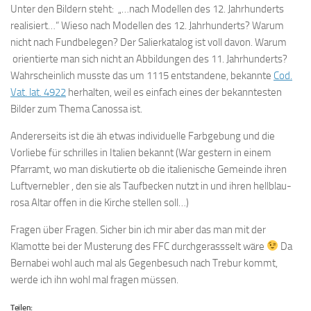
Unter den Bildern steht: „…nach Modellen des 12. Jahrhunderts
realisiert…“ Wieso nach Modellen des 12. Jahrhunderts? Warum
nicht nach Fundbelegen? Der Salierkatalog ist voll davon. Warum
orientierte man sich nicht an Abbildungen des 11. Jahrhunderts?
Wahrscheinlich musste das um 1115 entstandene, bekannte
Cod.
Vat. lat. 4922
herhalten, weil es einfach eines der bekanntesten
Bilder zum Thema Canossa ist.
Andererseits ist die äh etwas individuelle Farbgebung und die
Vorliebe für schrilles in Italien bekannt (War gestern in einem
Pfarramt, wo man diskutierte ob die italienische Gemeinde ihren
Luftvernebler , den sie als Taufbecken nutzt in und ihren hellblau-
rosa Altar offen in die Kirche stellen soll…)
Fragen über Fragen. Sicher bin ich mir aber das man mit der
Klamotte bei der Musterung des FFC durchgerassselt wäre
Da
Bernabei wohl auch mal als Gegenbesuch nach Trebur kommt,
werde ich ihn wohl mal fragen müssen.
Teilen: