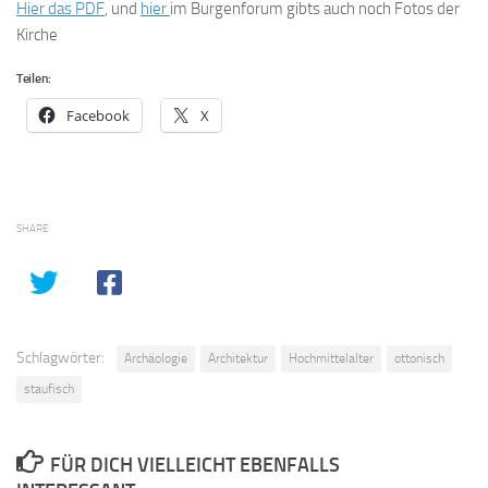
Hier das PDF
, und
hier
im Burgenforum gibts auch noch Fotos der
Kirche
Teilen:
Facebook
X
SHARE
Schlagwörter:
Archäologie
Architektur
Hochmittelalter
ottonisch
staufisch
FÜR DICH VIELLEICHT EBENFALLS