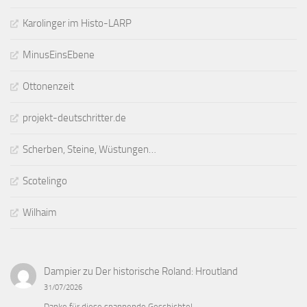
Karolinger im Histo-LARP
MinusEinsEbene
Ottonenzeit
projekt-deutschritter.de
Scherben, Steine, Wüstungen…
Scotelingo
Wilhaim
Dampier
zu
Der historische Roland: Hroutland
31/07/2026
Danke für diese spannende Geschichte!