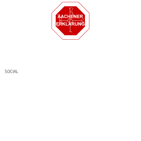
Deutsche Medz
SOCIAL