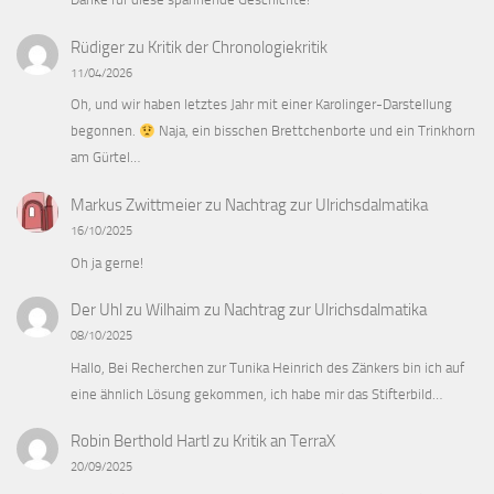
Rüdiger
zu
Kritik der Chronologiekritik
11/04/2026
Oh, und wir haben letztes Jahr mit einer Karolinger-Darstellung
begonnen.
Naja, ein bisschen Brettchenborte und ein Trinkhorn
am Gürtel…
Markus Zwittmeier
zu
Nachtrag zur Ulrichsdalmatika
16/10/2025
Oh ja gerne!
Der Uhl zu Wilhaim
zu
Nachtrag zur Ulrichsdalmatika
08/10/2025
Hallo, Bei Recherchen zur Tunika Heinrich des Zänkers bin ich auf
eine ähnlich Lösung gekommen, ich habe mir das Stifterbild…
Robin Berthold Hartl
zu
Kritik an TerraX
20/09/2025