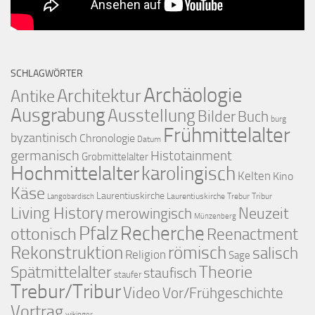
SCHLAGWÖRTER
Archäologie
Architektur
Antike
Ausgrabung
Ausstellung
Bilder
Buch
burg
Frühmittelalter
byzantinisch
Chronologie
Datum
germanisch
Histotainment
Grobmittelalter
Hochmittelalter
karolingisch
Kelten
Kino
Käse
Laurentiuskirche
Laurentiuskirche Trebur Tribur
Langobardisch
Living History
merowingisch
Neuzeit
Münzenberg
Pfalz
Recherche
ottonisch
Reenactment
Rekonstruktion
römisch
salisch
Religion
Sage
Theorie
Spätmittelalter
staufisch
staufer
Trebur/Tribur
Video
Vor/Frühgeschichte
Vortrag
wikinger