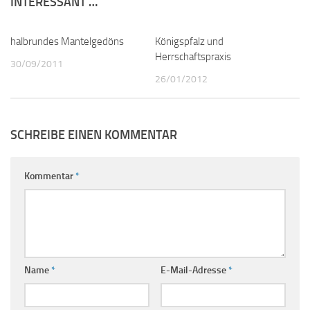
INTERESSANT …
halbrundes Mantelgedöns
1
Königspfalz und
0
Herrschaftspraxis
30/09/2011
26/01/2012
SCHREIBE EINEN KOMMENTAR
Kommentar
*
Name
*
E-Mail-Adresse
*