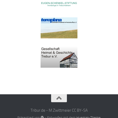
Tribur.de - M.Zwittmeier CC BY-SA
Präsentiert von
- Entworfen mit dem
Hueman-Theme