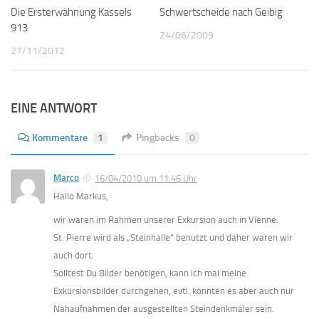
Die Ersterwähnung Kassels
1
Schwertscheide nach Geibig
3
913
24/06/2009
27/11/2012
EINE ANTWORT
Kommentare
1
Pingbacks
0
Marco
16/04/2010 um 11:46 Uhr
Hallo Markus,
wir waren im Rahmen unserer Exkursion auch in Vienne.
St. Pierre wird als „Steinhalle“ benutzt und daher waren wir
auch dort.
Solltest Du Bilder benötigen, kann ich mal meine
Exkursionsbilder durchgehen, evtl. könnten es aber auch nur
Nahaufnahmen der ausgestellten Steindenkmäler sein.