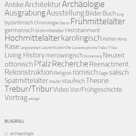
Archäologie
Architektur
Antike
Ausgrabung
Ausstellung
Bilder
Buch
burg
Frühmittelalter
byzantinisch
Chronologie
Datum
germanisch
Histotainment
Grobmittelalter
Hochmittelalter
karolingisch
Kelten
Kino
Käse
Laurentiuskirche
Laurentiuskirche Trebur Tribur
Langobardisch
Living History
merowingisch
Neuzeit
Münzenberg
Pfalz
Recherche
ottonisch
Reenactment
Rekonstruktion
römisch
salisch
Religion
Sage
Theorie
Spätmittelalter
staufisch
staufer
Trebur/Tribur
Video
Vor/Frühgeschichte
Vortrag
wikinger
BLOGROLL
archaeologik