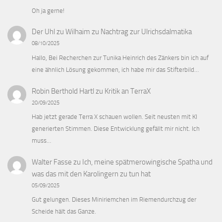
Oh ja gerne!
Der Uhl zu Wilhaim
zu
Nachtrag zur Ulrichsdalmatika
08/10/2025
Hallo, Bei Recherchen zur Tunika Heinrich des Zänkers bin ich auf
eine ähnlich Lösung gekommen, ich habe mir das Stifterbild…
Robin Berthold Hartl
zu
Kritik an TerraX
20/09/2025
Hab jetzt gerade Terra X schauen wollen. Seit neusten mit KI
generierten Stimmen. Diese Entwicklung gefällt mir nicht. Ich
muss…
Walter Fasse
zu
Ich, meine spätmerowingische Spatha und
was das mit den Karolingern zu tun hat
05/09/2025
Gut gelungen. Dieses Miniriemchen im Riemendurchzug der
Scheide hält das Ganze.