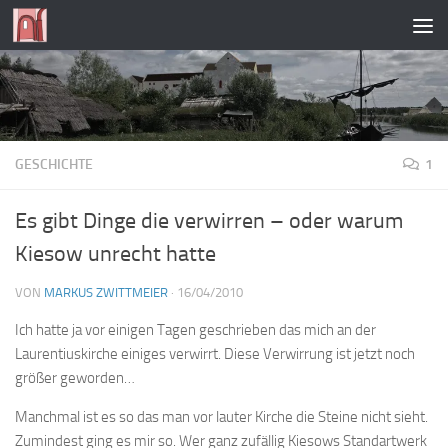
Zum Inhalt springen
GESCHICHTE
1
Es gibt Dinge die verwirren – oder warum
Kiesow unrecht hatte
VON
MARKUS ZWITTMEIER
·
16/04/2010
Ich hatte ja vor einigen Tagen geschrieben das mich an der
Laurentiuskirche einiges verwirrt. Diese Verwirrung ist jetzt noch
größer geworden…
Manchmal ist es so das man vor lauter Kirche die Steine nicht sieht.
Zumindest ging es mir so. Wer ganz zufällig Kiesows Standartwerk