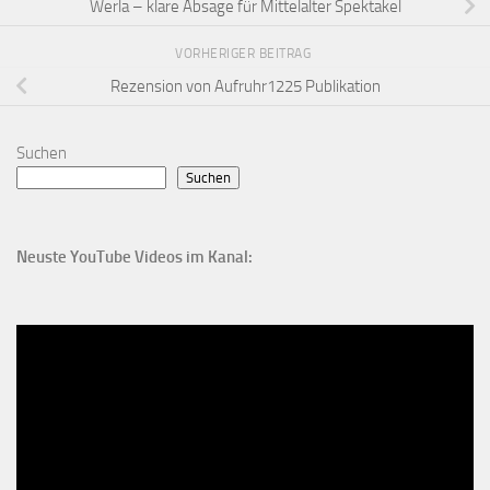
Werla – klare Absage für Mittelalter Spektakel
VORHERIGER BEITRAG
Rezension von Aufruhr1225 Publikation
Suchen
Suchen
Neuste YouTube Videos im Kanal: