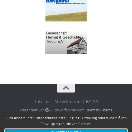
Tribur.de - M.Zwittmeier CC BY-SA
Präsentiert von
- Entworfen mit dem
Hueman-Theme
Zum Ändern Ihrer Datenschutzeinstellung, z.B. Erteilung oder Widerruf von
Einwilligungen, klicken Sie hier: