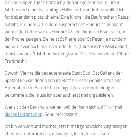
Bis vor einigen Tagen hätte ich jeden ausgelacht der mir im 9.
Jahrhundert eine dreischiffige Hallenkirche andrehen wollte! Ich
fand aber dann plötzlich eine! Eine Kirche , die Bauforschern Rätsel
aufgibt, in einem Ort in dem ausgerechnet Heinrich V. gebannt
wurde. (In Trebur war es Heinrich IV…)In Vienne in Frankreich, an
der Rhone gelegen. Sie heist St Pierre oder St Peter, je nachdem.
Sie wird zwar auch mal ins 5. oder 6. Jh. (französische Wiki) datiert,
meist aber ins 9. Jahrhundert(Englische Wiki, Knauers Kulturführer
Frankreich)!
Obwohl Vienne die bedeutendeste Stadt Süd-Ost Galliens der
Spätantike war, finden sich im Netz nur sehr wenige Infos oder
Bilder über den Bau. Ich hab einige Literaturempfehlungen
bekommen, die muss ich aber auch erst mal organisieren.
Wer sich den Bau mal ansehen will, der kann sich auf Flickr mal
dieses Bild ansehen
! Sehr interessant!
Ich bin verwirrt und möchte jetzt nicht irgendwelche waghalsigen
Theorien runterbrechen, deswegen, lesen, lesen, lesen…