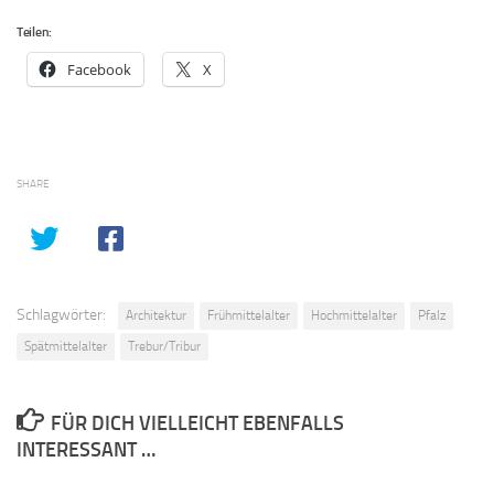
Teilen:
Facebook
X
SHARE
Schlagwörter:
Architektur
Frühmittelalter
Hochmittelalter
Pfalz
Spätmittelalter
Trebur/Tribur
FÜR DICH VIELLEICHT EBENFALLS
INTERESSANT …