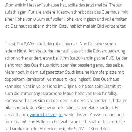
„Romanik in Hessen“ zuhause hat, sollte das jetzt mal bei Trebur
aufschlagen. Für alle andere: Kiesow schreibt das das Querhaus, mit
einer Höhe von 8,66m auf voller Höhe karolingisch und voll erhalten
ist. Das haut so aber n
icht hin. Dazu hab ich mal ein Bild vorbereitet
(links). Die 8,88m stellt die rote Linie dar. Nun fällt aber schon
jedem Nicht-Architekturkenner auf , das sich die Eckverquaderung
schon vorher ändert, etwa bei 7,7m (ca.20 karolingische Fuß). Leider
sieht man das Querhaus nicht, aber hier passiert genau das selbe.
Mehr noch, in dem aufgesetzten Stück ist eine Kämpferplatte mit
doppeltem Karnisprofil vermauert (karolingisch). Das Querhaus
kann also nicht in voller Höhe im Original erhalten sein! Damit ist
auch die immer angesprochene Mauerhöhe von 8,66 hinfällig.
Ebenso verhält es sich mit der dem, auf dem Dachboden sichtbaren
Gibelabdruck, den Kiesow dem karolingischen Bau zuordnet. Er
verläuft auch,
wie ich hier zeigte
, weiter bis zur Aussenmauer und
formt damit eine Hallenkirche (wahrscheinlich Spätmittelalter). Die
ca. Dachkanten der Hallenkirche (gelb: SpäMi-DK) und des