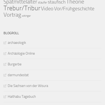
Theorie
Spätmittelalter
staufisch
staufer
Trebur/Tribur
Video
Vor/Frühgeschichte
Vortrag
wikinger
BLOGROLL
archaeologik
Archäologie Online
Burgerbe
darmundestat
Die Sachsen von der Wisura
Haithabu Tagebuch