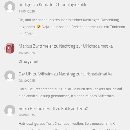
Rüdiger
zu
Kritik der Chronologiekritik
11/04/2026
Oh, und wir haben letztes Jahr mit einer Karolinger-Darstellung
begonnen.
Naja, ein bisschen Brettchenborte und ein Trinkhorn
am Gürtel…
Markus Zwittmeier
zu
Nachtrag zur Ulrichsdalmatika
16/10/2025
Oh ja gerne!
Der Uhl zu Wilhaim
zu
Nachtrag zur Ulrichsdalmatika
08/10/2025
Hallo, Bei Recherchen zur Tunika Heinrich des Zänkers bin ich auf
eine ähnlich Lösung gekommen, ich habe mir das Stifterbild…
Robin Berthold Hartl
zu
Kritik an TerraX
20/09/2025
Hab jetzt gerade Terra X schauen wollen. Seit neusten mit KI