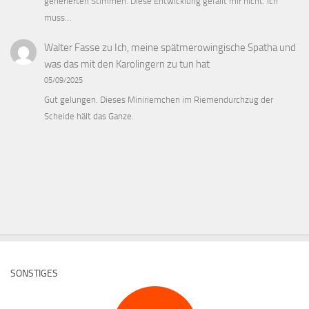
generierten Stimmen. Diese Entwicklung gefällt mir nicht. Ich
muss…
Walter Fasse
zu
Ich, meine spätmerowingische Spatha und
was das mit den Karolingern zu tun hat
05/09/2025
Gut gelungen. Dieses Miniriemchen im Riemendurchzug der
Scheide hält das Ganze.
SONSTIGES