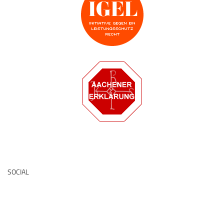
Deutsche Medz
SOCIAL