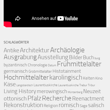
SCHLAGWÖRTER
Archäologie
Architektur
Antike
Ausgrabung
Ausstellung
Bilder
Buch
burg
Frühmittelalter
byzantinisch
Chronologie
Datum
germanisch
Histotainment
Grobmittelalter
Hochmittelalter
karolingisch
Kelten
Kino
Käse
Laurentiuskirche
Laurentiuskirche Trebur Tribur
Langobardisch
Living History
merowingisch
Neuzeit
Münzenberg
Pfalz
Recherche
ottonisch
Reenactment
Rekonstruktion
römisch
salisch
Religion
Sage