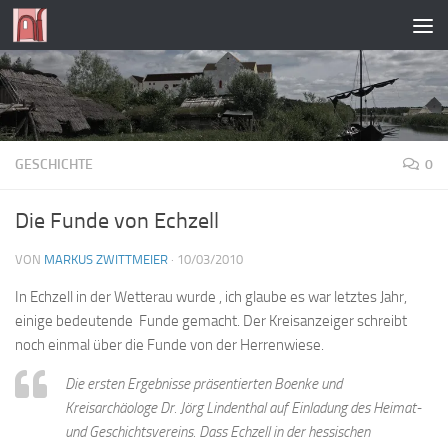
Zum Inhalt springen
GESCHICHTE
0
Die Funde von Echzell
VON
MARKUS ZWITTMEIER
·
10/03/2010
In Echzell in der Wetterau wurde , ich glaube es war letztes Jahr,
einige bedeutende Funde gemacht. Der Kreisanzeiger schreibt
noch einmal über die Funde von der Herrenwiese.
Die ersten Ergebnisse präsentierten Boenke und
Kreisarchäologe Dr. Jörg Lindenthal auf Einladung des Heimat-
und Geschichtsvereins. Dass Echzell in der hessischen