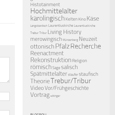
Histotainment
Hochmittelalter
karolingisch
Käse
Kelten
Kino
Laurentiuskirche
Laurentiuskirche
Langobardisch
Living History
Trebur Tribur
merowingisch
Neuzeit
Münzenberg
Pfalz
Recherche
ottonisch
Reenactment
Rekonstruktion
Religion
römisch
salisch
Sage
Spätmittelalter
staufisch
staufer
Trebur/Tribur
Theorie
Video
Vor/Frühgeschichte
Vortrag
wikinger
BLOGROLL