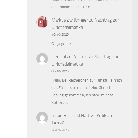
ein Trinkhorn am Gürtel…
Markus Zwittmeier
zu
Nachtrag zur
Ulrichsdalmatika
16/10/2025
Oh ja gerne!
Der Uhl zu Wilhaim
zu
Nachtrag zur
Ulrichsdalmatika
08/10/2025
Hallo, Bei Recherchen zur Tunika Heinrich
des Zänkers bin ich auf eine ähnlich
Lösung gekommen, ich habe mir das
Stifterbild…
Robin Berthold Hartl
zu
Kritik an
TerraX
20/09/2025