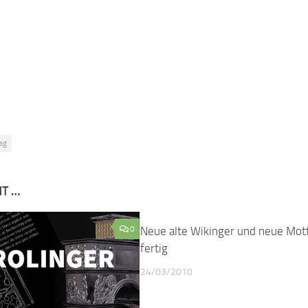
ag
NT …
0
Neue alte Wikinger und neue Mot
fertig
24/03/2010