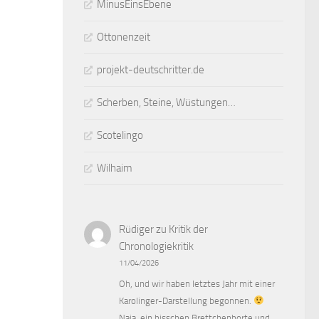
MinusEinsEbene
Ottonenzeit
projekt-deutschritter.de
Scherben, Steine, Wüstungen…
Scotelingo
Wilhaim
Rüdiger
zu
Kritik der
Chronologiekritik
11/04/2026
Oh, und wir haben letztes Jahr mit einer
Karolinger-Darstellung begonnen.
Naja, ein bisschen Brettchenborte und