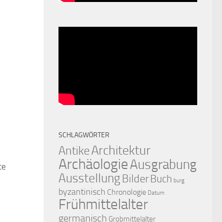
SCHLAGWÖRTER
Architektur
Antike
Archäologie
Ausgrabung
te
0
Ausstellung
Bilder
Buch
burg
byzantinisch
Chronologie
Datum
Frühmittelalter
germanisch
Grobmittelalter