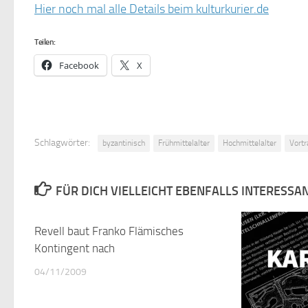
Hier noch mal alle Details beim kulturkurier.de
Teilen:
Facebook
X
Schlagwörter:
byzantinisch
Frühmittelalter
Hochmittelalter
Vortr
FÜR DICH VIELLEICHT EBENFALLS INTERESSA
Revell baut Franko Flämisches
4
Kontingent nach
04/11/2009