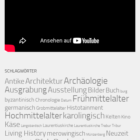
SCHLAGWÖRTER
Archäologie
Architektur
Antike
Ausgrabung
Ausstellung
Bilder
Buch
burg
Frühmittelalter
byzantinisch
Chronologie
Datum
germanisch
Histotainment
Grobmittelalter
Hochmittelalter
karolingisch
Kelten
Kino
Käse
Laurentiuskirche
Laurentiuskirche Trebur Tribur
Langobardisch
Living History
merowingisch
Neuzeit
Münzenberg