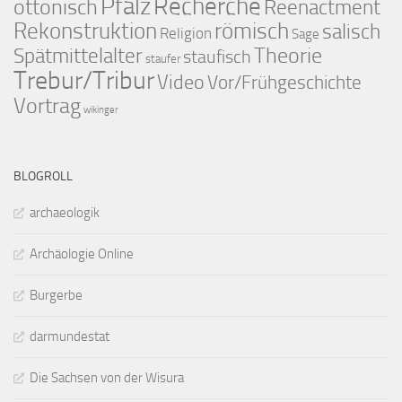
Pfalz
Recherche
ottonisch
Reenactment
Rekonstruktion
römisch
salisch
Religion
Sage
Theorie
Spätmittelalter
staufisch
staufer
Trebur/Tribur
Video
Vor/Frühgeschichte
Vortrag
wikinger
BLOGROLL
archaeologik
Archäologie Online
Burgerbe
darmundestat
Die Sachsen von der Wisura