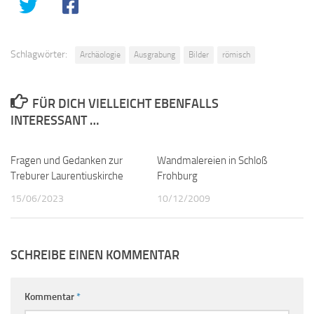
Schlagwörter:
Archäologie
Ausgrabung
Bilder
römisch
FÜR DICH VIELLEICHT EBENFALLS
INTERESSANT …
Fragen und Gedanken zur
0
Wandmalereien in Schloß
0
Treburer Laurentiuskirche
Frohburg
15/06/2023
10/12/2009
SCHREIBE EINEN KOMMENTAR
Kommentar
*