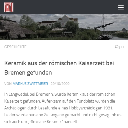
Zum Inhalt springen
GESCHICHTE
0
Keramik aus der römischen Kaiserzeit bei
Bremen gefunden
VON
MARKUS ZWITTMEIER
·
29/10/2009
In Langwedel, bei Bremenn, wurde Keramik aus der römischen
Kaiserzeit gefunden. Auferksam auf den Fundplatz wurden die
Archäologen durch Lesefunde eines Hobbyarchäologen 1981.
Leider wurde nur eine Zeitangabe gemacht und nicht gesagt ob es
sich auch um „römische Keramik“ handelt.