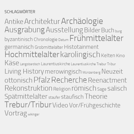
SCHLAGWÖRTER
Archäologie
Architektur
Antike
Ausgrabung
Ausstellung
Bilder
Buch
burg
Frühmittelalter
byzantinisch
Chronologie
Datum
germanisch
Histotainment
Grobmittelalter
Hochmittelalter
karolingisch
Kelten
Kino
Käse
Laurentiuskirche
Laurentiuskirche Trebur Tribur
Langobardisch
Living History
merowingisch
Neuzeit
Münzenberg
Pfalz
Recherche
ottonisch
Reenactment
Rekonstruktion
römisch
salisch
Religion
Sage
Theorie
Spätmittelalter
staufisch
staufer
Trebur/Tribur
Video
Vor/Frühgeschichte
Vortrag
wikinger