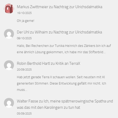
Markus Zwittmeier
zu
Nachtrag zur Ulrichsdalmatika
16/10/2025
Oh ja gerne!
Der Uhl zu Wilhaim
zu
Nachtrag zur Ulrichsdalmatika
08/10/2025
Hallo, Bei Recherchen zur Tunika Heinrich des Zänkers bin ich auf
eine ähnlich Lösung gekommen, ich habe mir das Stifterbild…
Robin Berthold Hartl
zu
Kritik an TerraX
20/09/2025
Hab jetzt gerade Terra X schauen wollen. Seit neusten mit KI
generierten Stimmen. Diese Entwicklung gefällt mir nicht. Ich
muss…
Walter Fasse
zu
Ich, meine spätmerowingische Spatha und
was das mit den Karolingern zu tun hat
05/09/2025