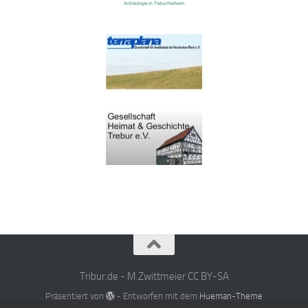
Tribur.de - M.Zwittmeier CC BY-SA
Präsentiert von
- Entworfen mit dem
Hueman-Theme