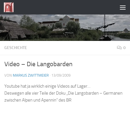
Zum Inhalt springen
GESCHICHTE
0
Video – Die Langobarden
VON
MARKUS ZWITTMEIER
·
13/09/2009
Youtube hat ja wirklich einige Videos auf Lager…
Deswegen alle vier Teile der Doku „Die Langobarden – Germanen
zwischen Alpen und Apennin“ des BR