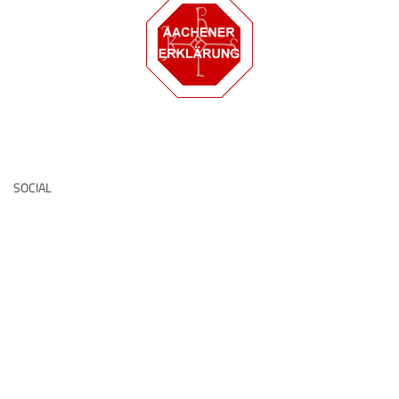
Deutsche Medz
SOCIAL