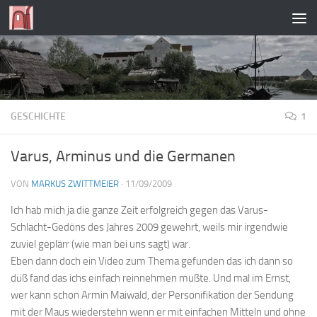
Zum Inhalt springen
GESCHICHTE
1
Varus, Arminus und die Germanen
VON
MARKUS ZWITTMEIER
·
11/09/2009
Ich hab mich ja die ganze Zeit erfolgreich gegen das Varus-
Schlacht-Gedöns des Jahres 2009 gewehrt, weils mir irgendwie
zuviel geplärr (wie man bei uns sagt) war.
Eben dann doch ein Video zum Thema gefunden das ich dann so
düß fand das ichs einfach reinnehmen mußte. Und mal im Ernst,
wer kann schon Armin Maiwald, der Personifikation der Sendung
mit der Maus wiederstehn wenn er mit einfachen Mitteln und ohne