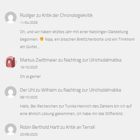
Rüdiger
zu
Kritik der Chronologiekritik
11/04/2026
Oh, und wir haben letztes Jahr mit einer Karolinger-Darstellung
begonnen.
Naja, ein bisschen Brettchenborte und ein Trinkhorn
am Gürtel…
Markus Zwittmeier
zu
Nachtrag zur Ulrichsdalmatika
16/10/2025
Oh ja gerne!
Der Uhl zu Wilhaim
zu
Nachtrag zur Ulrichsdalmatika
08/10/2025
Hallo, Bei Recherchen zur Tunika Heinrich des Zänkers bin ich auf
eine ähnlich Lösung gekommen, ich habe mir das Stifterbild…
Robin Berthold Hartl
zu
Kritik an TerraX
20/09/2025