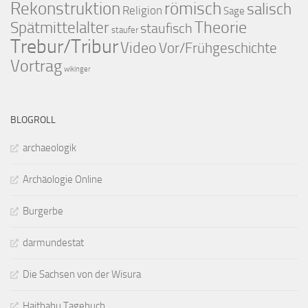
Rekonstruktion
römisch
salisch
Religion
Sage
Theorie
Spätmittelalter
staufisch
staufer
Trebur/Tribur
Video
Vor/Frühgeschichte
Vortrag
wikinger
BLOGROLL
archaeologik
Archäologie Online
Burgerbe
darmundestat
Die Sachsen von der Wisura
Haithabu Tagebuch