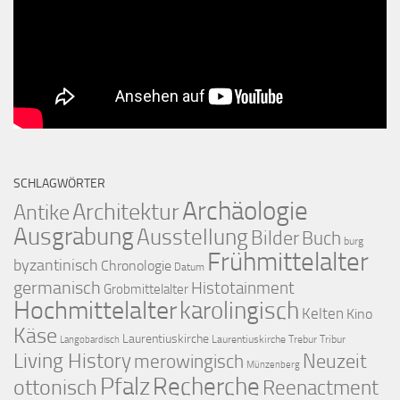
SCHLAGWÖRTER
Archäologie
Architektur
Antike
Ausgrabung
Ausstellung
Bilder
Buch
burg
Frühmittelalter
byzantinisch
Chronologie
Datum
germanisch
Histotainment
Grobmittelalter
Hochmittelalter
karolingisch
Kelten
Kino
Käse
Laurentiuskirche
Laurentiuskirche Trebur Tribur
Langobardisch
Living History
merowingisch
Neuzeit
Münzenberg
Pfalz
Recherche
ottonisch
Reenactment