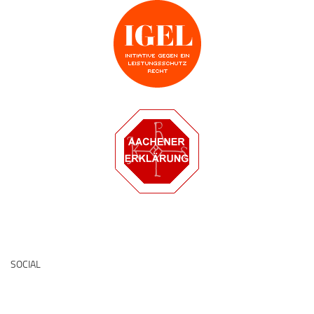
Deutsche Medz
SOCIAL