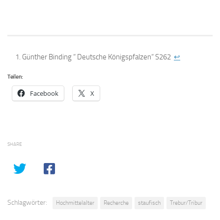
Günther Binding “ Deutsche Königspfalzen“ S262
↩
Teilen:
Facebook
X
SHARE
Schlagwörter:
Hochmittelalter
Recherche
staufisch
Trebur/Tribur