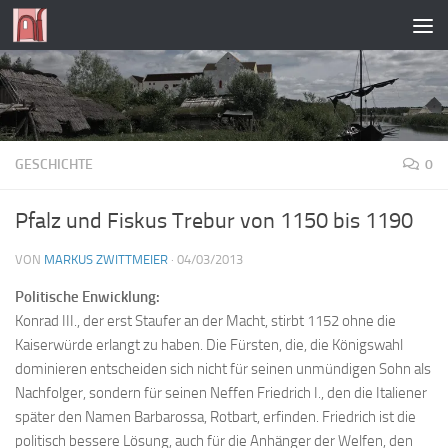
Zum Inhalt springen
GESCHICHTE
0
Pfalz und Fiskus Trebur von 1150 bis 1190
VON
MARKUS ZWITTMEIER
·
04/03/2013
Politische Enwicklung:
Konrad III., der erst Staufer an der Macht, stirbt 1152 ohne die
Kaiserwürde erlangt zu haben. Die Fürsten, die, die Königswahl
dominieren entscheiden sich nicht für seinen unmündigen Sohn als
Nachfolger, sondern für seinen Neffen Friedrich I., den die Italiener
später den Namen Barbarossa, Rotbart, erfinden. Friedrich ist die
politisch bessere Lösung, auch für die Anhänger der Welfen, den