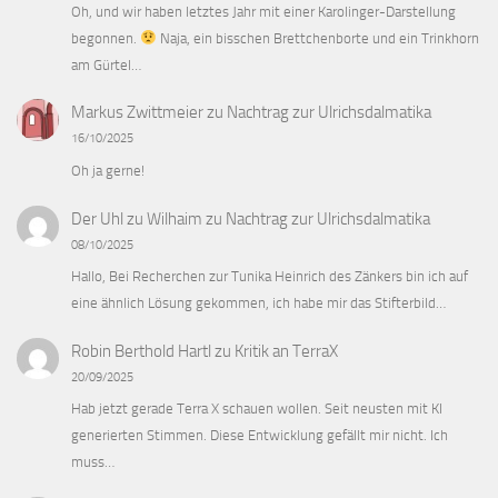
Oh, und wir haben letztes Jahr mit einer Karolinger-Darstellung
begonnen.
Naja, ein bisschen Brettchenborte und ein Trinkhorn
am Gürtel…
Markus Zwittmeier
zu
Nachtrag zur Ulrichsdalmatika
16/10/2025
Oh ja gerne!
Der Uhl zu Wilhaim
zu
Nachtrag zur Ulrichsdalmatika
08/10/2025
Hallo, Bei Recherchen zur Tunika Heinrich des Zänkers bin ich auf
eine ähnlich Lösung gekommen, ich habe mir das Stifterbild…
Robin Berthold Hartl
zu
Kritik an TerraX
20/09/2025
Hab jetzt gerade Terra X schauen wollen. Seit neusten mit KI
generierten Stimmen. Diese Entwicklung gefällt mir nicht. Ich
muss…