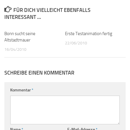
FÜR DICH VIELLEICHT EBENFALLS
INTERESSANT …
Bonn sucht seine
0
Erste Testanimation fertig
0
Altstadtmauer
22/06/2010
16/04/2010
SCHREIBE EINEN KOMMENTAR
Kommentar
*
Name
*
E-Mail-Adresse
*