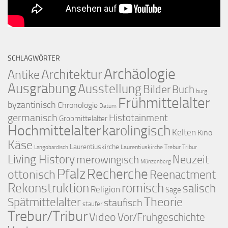
SCHLAGWÖRTER
Archäologie
Architektur
Antike
Ausgrabung
Ausstellung
Bilder
Buch
burg
Frühmittelalter
byzantinisch
Chronologie
Datum
germanisch
Histotainment
Grobmittelalter
Hochmittelalter
karolingisch
Kelten
Kino
Käse
Laurentiuskirche
Laurentiuskirche Trebur Tribur
Langobardisch
Living History
merowingisch
Neuzeit
Münzenberg
Pfalz
Recherche
ottonisch
Reenactment
Rekonstruktion
römisch
salisch
Religion
Sage
Theorie
Spätmittelalter
staufisch
staufer
Trebur/Tribur
Video
Vor/Frühgeschichte