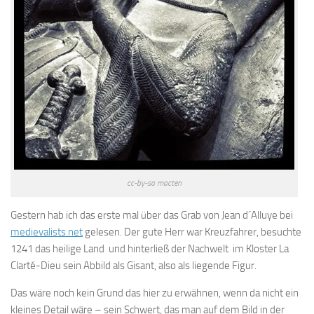
cc-by-sa macten
Gestern hab ich das erste mal über das Grab von Jean d´Alluye bei
medievalists.net
gelesen. Der gute Herr war Kreuzfahrer, besuchte
1241 das heilige Land und hinterließ der Nachwelt im Kloster La
Clarté-Dieu sein Abbild als Gisant, also als liegende Figur.
Das wäre noch kein Grund das hier zu erwähnen, wenn da nicht ein
kleines Detail wäre – sein Schwert, das man auf dem Bild in der