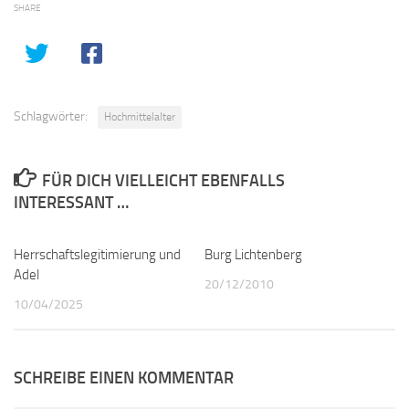
SHARE
Schlagwörter:
Hochmittelalter
FÜR DICH VIELLEICHT EBENFALLS
INTERESSANT …
Herrschaftslegitimierung und
0
Burg Lichtenberg
0
Adel
20/12/2010
10/04/2025
SCHREIBE EINEN KOMMENTAR