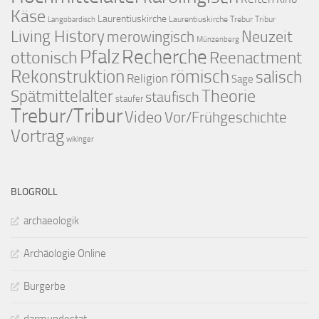
Käse
Laurentiuskirche
Laurentiuskirche Trebur Tribur
Langobardisch
Living History
merowingisch
Neuzeit
Münzenberg
Pfalz
Recherche
ottonisch
Reenactment
Rekonstruktion
römisch
salisch
Religion
Sage
Theorie
Spätmittelalter
staufisch
staufer
Trebur/Tribur
Video
Vor/Frühgeschichte
Vortrag
wikinger
BLOGROLL
archaeologik
Archäologie Online
Burgerbe
darmundestat