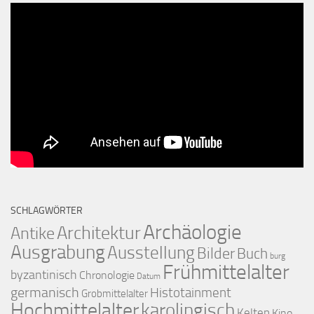
SCHLAGWÖRTER
Archäologie
Architektur
Antike
Ausgrabung
Ausstellung
Bilder
Buch
burg
Frühmittelalter
byzantinisch
Chronologie
Datum
germanisch
Histotainment
Grobmittelalter
Hochmittelalter
karolingisch
Kelten
Kino