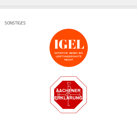
SONSTIGES
Deutsche Medz