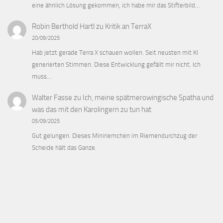
eine ähnlich Lösung gekommen, ich habe mir das Stifterbild…
Robin Berthold Hartl
zu
Kritik an TerraX
20/09/2025
Hab jetzt gerade Terra X schauen wollen. Seit neusten mit KI
generierten Stimmen. Diese Entwicklung gefällt mir nicht. Ich
muss…
Walter Fasse
zu
Ich, meine spätmerowingische Spatha und
was das mit den Karolingern zu tun hat
05/09/2025
Gut gelungen. Dieses Miniriemchen im Riemendurchzug der
Scheide hält das Ganze.