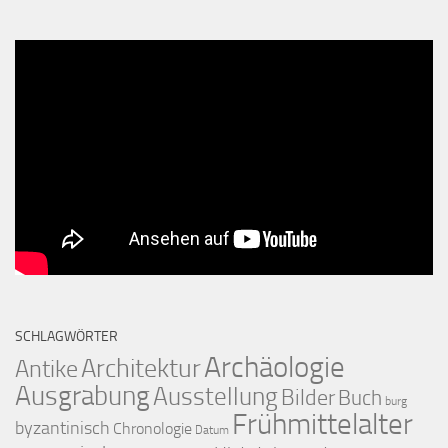
SCHLAGWÖRTER
Archäologie
Architektur
Antike
Ausgrabung
Ausstellung
Bilder
Buch
burg
Frühmittelalter
byzantinisch
Chronologie
Datum