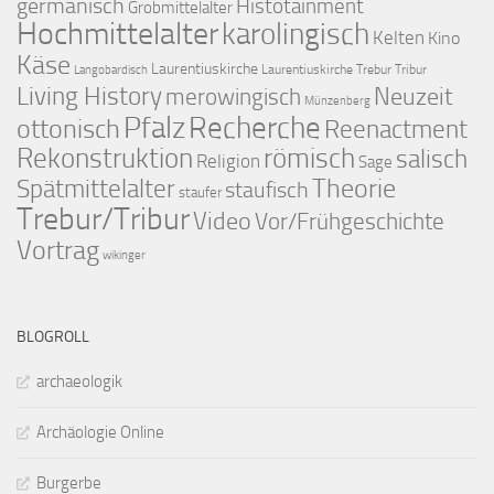
germanisch
Histotainment
Grobmittelalter
Hochmittelalter
karolingisch
Kelten
Kino
Käse
Laurentiuskirche
Laurentiuskirche Trebur Tribur
Langobardisch
Living History
merowingisch
Neuzeit
Münzenberg
Pfalz
Recherche
ottonisch
Reenactment
Rekonstruktion
römisch
salisch
Religion
Sage
Theorie
Spätmittelalter
staufisch
staufer
Trebur/Tribur
Video
Vor/Frühgeschichte
Vortrag
wikinger
BLOGROLL
archaeologik
Archäologie Online
Burgerbe