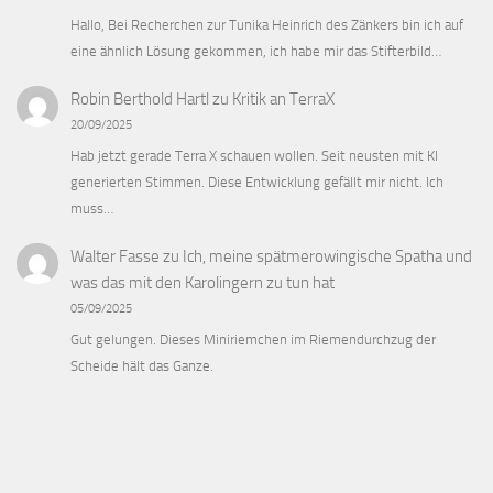
Hallo, Bei Recherchen zur Tunika Heinrich des Zänkers bin ich auf
eine ähnlich Lösung gekommen, ich habe mir das Stifterbild…
Robin Berthold Hartl
zu
Kritik an TerraX
20/09/2025
Hab jetzt gerade Terra X schauen wollen. Seit neusten mit KI
generierten Stimmen. Diese Entwicklung gefällt mir nicht. Ich
muss…
Walter Fasse
zu
Ich, meine spätmerowingische Spatha und
was das mit den Karolingern zu tun hat
05/09/2025
Gut gelungen. Dieses Miniriemchen im Riemendurchzug der
Scheide hält das Ganze.