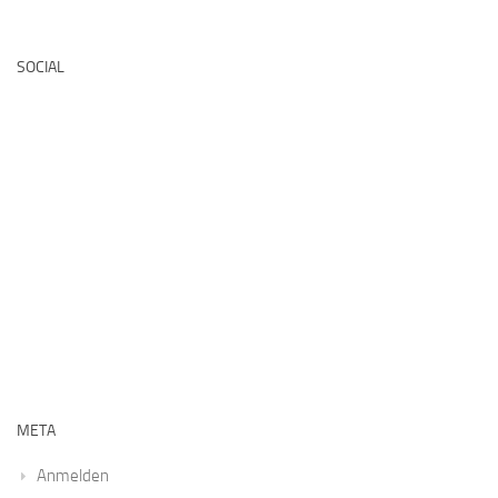
Deutsche Medz
SOCIAL
META
Anmelden