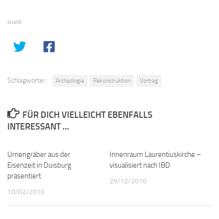
SHARE
Schlagwörter:
Archäologie
Rekonstruktion
Vortrag
FÜR DICH VIELLEICHT EBENFALLS
INTERESSANT …
Urnengräber aus der
0
Innenraum Laurentiuskirche –
0
Eisenzeit in Duisburg
visualisiert nach IBD
präsentiert
29/12/2010
10/02/2010