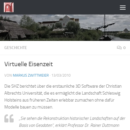
Zum Inhalt springen
GESCHICHTE
0
Virtuelle Eisenzeit
VON
MARKUS ZWITTMEIER
·
13/03/2010
Die SHZ berichtet über die erstaunliche 3D Software der Christian
Albrechts Universität, die es ermäglicht die Landschaft Schleswig
Holsteins aus früheren Zeiten erlebbar zumachen ohne dafür
Modelle bauen zu müssen.
„Sie sehen die Rekonstruktion historischer Landschaften auf der
Basis von Geodaten“, erklärt Professor Dr. Rainer Duttmann