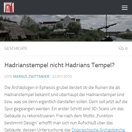
Zum Inhalt springen
GESCHICHTE
0
Hadrianstempel nicht Hadrians Tempel?
VON
MARKUS ZWITTMEIER
·
22/01/2010
Die Archäologen in Ephesos grübel derzeit ob die Ruinen die als
Hadrianstempel bekannt sind überhaupt der Hadrianstempel sind
bzw. was sie denn eigentlich darstellen sollen. Dem soll jetzt auf die
Spur gegeangen werden. Ein erster Schritt sind 3D-Scans um das
Gebäude zu rekonstruieren. Frei nach dem Motto „Funktion
bestimmt Design“ erhofft man sich nun Aufschluß über das
Gebäude, dessen Untersuchung das
Östereichische Archäologiche