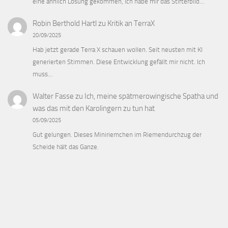
eine ähnlich Lösung gekommen, ich habe mir das Stifterbild…
Robin Berthold Hartl
zu
Kritik an TerraX
20/09/2025
Hab jetzt gerade Terra X schauen wollen. Seit neusten mit KI
generierten Stimmen. Diese Entwicklung gefällt mir nicht. Ich
muss…
Walter Fasse
zu
Ich, meine spätmerowingische Spatha und
was das mit den Karolingern zu tun hat
05/09/2025
Gut gelungen. Dieses Miniriemchen im Riemendurchzug der
Scheide hält das Ganze.