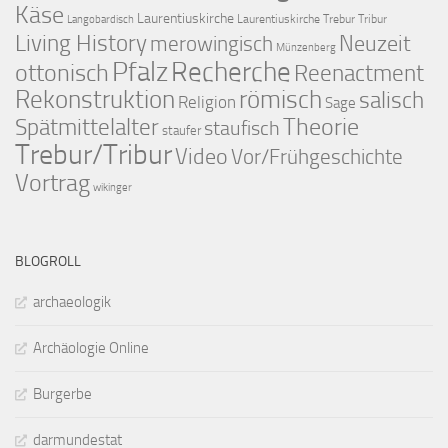
Käse
Laurentiuskirche
Laurentiuskirche Trebur Tribur
Langobardisch
Living History
merowingisch
Neuzeit
Münzenberg
Pfalz
Recherche
ottonisch
Reenactment
Rekonstruktion
römisch
salisch
Religion
Sage
Theorie
Spätmittelalter
staufisch
staufer
Trebur/Tribur
Video
Vor/Frühgeschichte
Vortrag
wikinger
BLOGROLL
archaeologik
Archäologie Online
Burgerbe
darmundestat