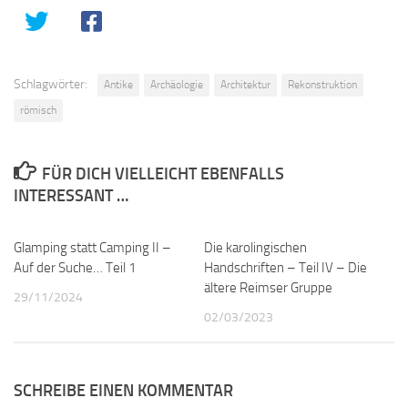
Schlagwörter:
Antike
Archäologie
Architektur
Rekonstruktion
römisch
FÜR DICH VIELLEICHT EBENFALLS
INTERESSANT …
Glamping statt Camping II –
1
Die karolingischen
0
Auf der Suche… Teil 1
Handschriften – Teil IV – Die
ältere Reimser Gruppe
29/11/2024
02/03/2023
SCHREIBE EINEN KOMMENTAR