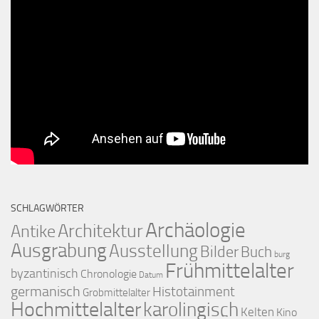
SCHLAGWÖRTER
Archäologie
Architektur
Antike
Ausgrabung
Ausstellung
Bilder
Buch
burg
Frühmittelalter
byzantinisch
Chronologie
Datum
germanisch
Histotainment
Grobmittelalter
Hochmittelalter
karolingisch
Kelten
Kino