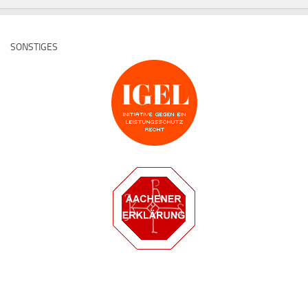
SONSTIGES
Deutsche Medz