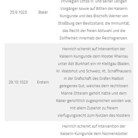
Privilegien Ottos III. und seiner übrigen
Vorgänger sowie auf Bitten der Kaiserin
25.9.1023
Basel
Kunigunde und des Bischofs Werner von
Straßburg den Besitzstand, die Immunität,
das Recht der freien Abtwahl und die
Zollfreiheit innerhalb der Reichsgrenzen.
Heinrich schenkt auf Intervention der
Kaiserin Kunigunde dem Kloster Rheinau
unter Abt Burkhart ein im Klettgau (Baden,
Kr. Waldshut und Schweiz, Kt. Schaffhausen)
in der Grafschaft des Grafen Radbot
29.10.1023
Erstein
gelegenes Gut, welches dem rechtlosen
Manne Otteram gehört hatte und dem
Kaiser gerichtlich zugesprochen worden war,
mit allem Zubehör zu freiem
Verfügungsrecht zum Nutzen des Klosters
Heinrich schenkt auf Intervention der
Kaiserin Kunigunde dem Nonnenkloster