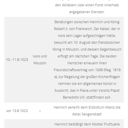
den Wildbann über einen Forst innerhalb
angegebener Grenzen.
Beratungen zwischen Heinrich und König
Robert II. von Frankreich. Der Kaiser, der in
Ivois sein Lager aufgeschlagen hatte,
besucht am 10. August den französischen
König in Mouzon, und dessen Gegenbesuch
Ivois und
erfolgt am nächsten Tage. Die beiden
10.-11.8.1023
Mouzon
Herrscher erneuern ihren
Freundschaftsvertrag von 1006 (Reg. 1619
a); zur Regelung der großen Kirchenfragen
nehmen sie ein allgemeines Konzil in
Aussicht, das in Pavia unter Vorsitz Papst
Benedikts VIII. stattfinden soll.
Heinrich verleiht dem Erzbistum Mainz die
vor 13.8.1023
–
Abtei Seligenstadt
Heinrich bestätigt dem Kloster Fruttuaria