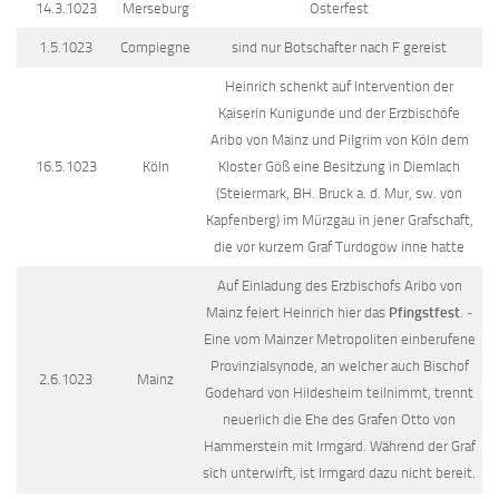
14.3.1023
Merseburg
Osterfest
1.5.1023
Compiegne
sind nur Botschafter nach F gereist
Heinrich schenkt auf Intervention der
Kaiserin Kunigunde und der Erzbischöfe
Aribo von Mainz und Pilgrim von Köln dem
16.5.1023
Köln
Kloster Göß eine Besitzung in Diemlach
(Steiermark, BH. Bruck a. d. Mur, sw. von
Kapfenberg) im Mürzgau in jener Grafschaft,
die vor kurzem Graf Turdogow inne hatte
Auf Einladung des Erzbischofs Aribo von
Mainz feiert Heinrich hier das
Pfingstfest
. ‒
Eine vom Mainzer Metropoliten einberufene
Provinzialsynode, an welcher auch Bischof
2.6.1023
Mainz
Godehard von Hildesheim teilnimmt, trennt
neuerlich die Ehe des Grafen Otto von
Hammerstein mit Irmgard. Während der Graf
sich unterwirft, ist Irmgard dazu nicht bereit.