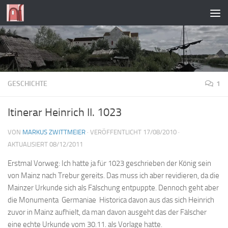
Zum Inhalt springen
GESCHICHTE
1
Itinerar Heinrich II. 1023
VON
MARKUS ZWITTMEIER
· VERÖFFENTLICHT
17/08/2010
·
AKTUALISIERT
08/12/2011
Erstmal Vorweg: Ich hatte ja für 1023 geschrieben der König sein
von Mainz nach Trebur gereits. Das muss ich aber revidieren, da die
Mainzer Urkunde sich als Fälschung entpuppte. Dennoch geht aber
die Monumenta Germaniae Historica davon aus das sich Heinrich
zuvor in Mainz aufhielt, da man davon ausgeht das der Fälscher
eine echte Urkunde vom 30.11. als Vorlage hatte.