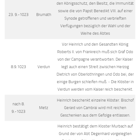
den Königsschutz, den Besitz, die Immunität
sowie die von Papst Benedikt VIII. auf einer
23. 9.-1023
Brumath
Synode getroffenen und verbrieften
Verfügungen bezüglich der Wahl und der
Weihe des Abtes
Vor Heinrich und den Gesandten König
Roberts II. von Frankreich muß sich Graf Odo
von der Campagne verantworten. Der Kaiser
8.9.1023
Verdun
legt auch einen Streit zwischen Herzog
Dietrich von Oberlothringen und Odo bei, der
einige Burgen schleifen muß. ‒ Die Klöster in
Verdun werden vom Kaiser reich beschenkt.
Heinrich beschenkt einzelne Klöster. Bischof
nach 8.
Metz
Gerard von Cambrai wird mit reichen
9.-1023
Geschenken aus dem Gefolge entlassen.
Heinrich bestätigt dem Kloster Murbach auf
Grund der von Abt Degenhard vorgelegten