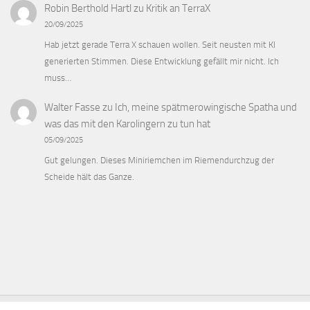
Robin Berthold Hartl
zu
Kritik an TerraX
20/09/2025
Hab jetzt gerade Terra X schauen wollen. Seit neusten mit KI
generierten Stimmen. Diese Entwicklung gefällt mir nicht. Ich
muss…
Walter Fasse
zu
Ich, meine spätmerowingische Spatha und
was das mit den Karolingern zu tun hat
05/09/2025
Gut gelungen. Dieses Miniriemchen im Riemendurchzug der
Scheide hält das Ganze.