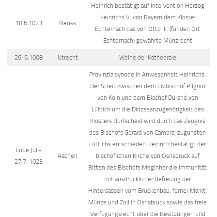
Heinrich bestätigt auf Intervention Herzog
Heinrichs V. von Bayern dem Kloster
18.6.1023
Neuss
Echternach das von Otto III. (für den Ort
Echternach) gewährte Münzrecht
26. 6.1008
Utrecht
Weihe der Kathedrale
Provinzialsynode in Anwesenheit Heinrichs.
Der Streit zwischen dem Erzbischof Pilgrim
von Köln und dem Bischof Durand von
Lüttich um die Diözesanzugehörigkeit des
Klosters Burtscheid wird durch das Zeugnis
des Bischofs Gerard von Cambrai zugunsten
Lüttichs entschieden.Heinrich bestätigt der
Ende Juli-
Aachen
bischöflichen Kirche von Osnabrück auf
27.7. 1023
Bitten des Bischofs Meginher die Immunität
mit ausdrücklicher Befreiung der
Hintersassen vom Brückenbau, ferner Markt,
Münze und Zoll in Osnabrück sowie das freie
Verfügungsrecht über die Besitzungen und