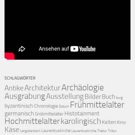
SCHLAGWÖRTER
Archäologie
Architektur
Antike
Ausgrabung
Ausstellung
Bilder
Buch
burg
Frühmittelalter
byzantinisch
Chronologie
Datum
germanisch
Histotainment
Grobmittelalter
Hochmittelalter
karolingisch
Kelten
Kino
Käse
Laurentiuskirche
Laurentiuskirche Trebur Tribur
Langobardisch