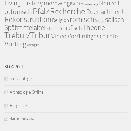
Living History
merowingisch
Neuzeit
Münzenberg
Pfalz
Recherche
ottonisch
Reenactment
Rekonstruktion
römisch
salisch
Religion
Sage
Theorie
Spätmittelalter
staufisch
staufer
Trebur/Tribur
Video
Vor/Frühgeschichte
Vortrag
wikinger
BLOGROLL
archaeologik
Archäologie Online
Burgerbe
darmundestat