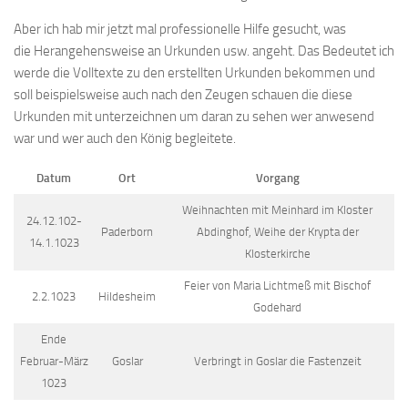
Aber ich hab mir jetzt mal professionelle Hilfe gesucht, was
die Herangehensweise an Urkunden usw. angeht. Das Bedeutet ich
werde die Volltexte zu den erstellten Urkunden bekommen und
soll beispielsweise auch nach den Zeugen schauen die diese
Urkunden mit unterzeichnen um daran zu sehen wer anwesend
war und wer auch den König begleitete.
Datum
Ort
Vorgang
Weihnachten mit Meinhard im Kloster
24.12.102-
Paderborn
Abdinghof, Weihe der Krypta der
14.1.1023
Klosterkirche
Feier von Maria Lichtmeß mit Bischof
2.2.1023
Hildesheim
Godehard
Ende
Februar-März
Goslar
Verbringt in Goslar die Fastenzeit
1023